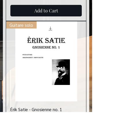
Add to Cart
Guitare solo
Érik Satie - Gnosienne no. 1
Price
CA$8.00
Add to Cart