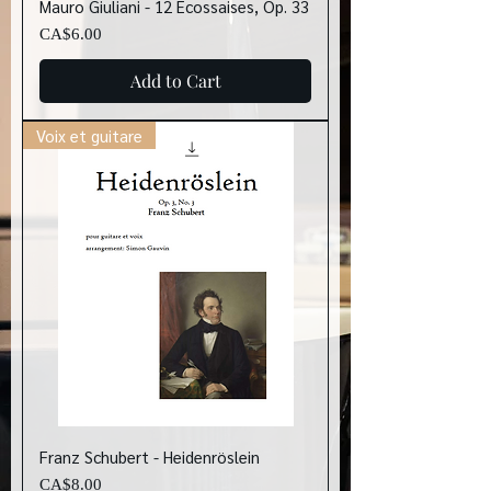
Mauro Giuliani - 12 Écossaises, Op. 33
Price
CA$6.00
Add to Cart
Voix et guitare
Franz Schubert - Heidenröslein
Price
CA$8.00